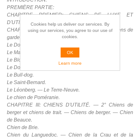
PREMIÈRE PARTIE:
CHAPITRE PREMIER: CHIENS DE LUXE ET
D'UTILITÉ. — Classification.
Cookies help us deliver our services. By
CHAPITRE II: LES CHIENS D'UTILITÉ. — 1° Chiens de
using our services, you agree to our use of
cookies.
garde et de défense. — Le grand Danois
Le Dogue d'Ulm. — Le Mastiff.
Le Mastiff du Thibet. — Le Dogue de Cuba.
OK
Le Bloodhound.
Learn more
Le Dogue de Bordeaux.
Le Bull-dog.
Le Saint-Bernard.
Le Léonberg. — Le Terre-Neuve.
Le chien de Poméranie.
CHAPITRE III: CHIENS D'UTILITÉ. — 2° Chiens de
berger et chiens de trait. — Chiens de berger. — Chien
de Beauce.
Chien de Brie.
Chien du Languedoc. — Chien de la Crau et de la