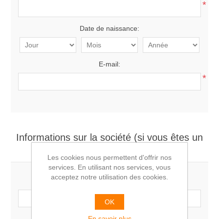
*
Date de naissance:
E-mail:
*
Informations sur la société (si vous êtes un
professionnel)
Les cookies nous permettent d'offrir nos
services. En utilisant nos services, vous
acceptez notre utilisation des cookies.
Société:
OK
En savoir plus
Numéro de TVA: