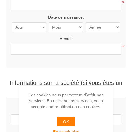
*
Date de naissance:
E-mail:
*
Informations sur la société (si vous êtes un
professionnel)
Les cookies nous permettent d'offrir nos
services. En utilisant nos services, vous
acceptez notre utilisation des cookies.
Société:
OK
En savoir plus
Numéro de TVA: