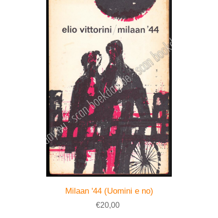
Milaan '44 (Uomini e no)
€20,00