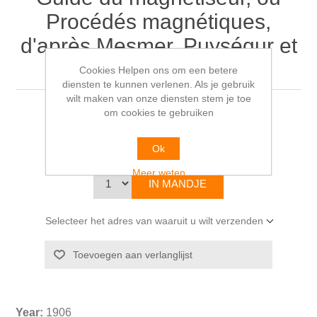
Procédés magnétiques,
d'après Mesmer, Puységur et
Deleuze
Cookies Helpen ons om een betere
diensten te kunnen verlenen. Als je gebruik
wilt maken van onze diensten stem je toe
om cookies te gebruiken
L. A. CAHAGNET
€40,00
Ok
Meer weten
Selecteer het adres van waaruit u wilt verzenden
Year:
1906