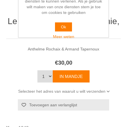
diensten te kunnen verlenen. Als je gebruik
wilt maken van onze diensten stem je toe
om cookies te gebruiken
Le lait et ses dérivés: Chimie,
Ok
Bactériologie, Hygiène
Meer weten
Anthelme Rochaix & Armand Tapernoux
€30,00
Selecteer het adres van waaruit u wilt verzenden