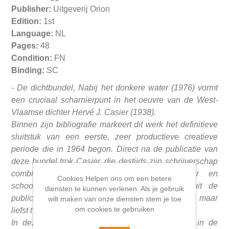
Publisher:
Uitgeverij Orion
Edition:
1st
Language:
NL
Pages:
48
Condition:
FN
Binding:
SC
- De dichtbundel, Nabij het donkere water (1976) vormt
een cruciaal scharnierpunt in het oeuvre van de West-
Vlaamse dichter Hervé J. Casier (1938).
Binnen zijn bibliografie markeert dit werk het definitieve
sluitstuk van een eerste, zeer productieve creatieve
periode die in 1964 begon. Direct na de publicatie van
deze bundel trok Casier, die destijds zijn schrijverschap
combineerde met een loopbaan als leraar en
Cookies Helpen ons om een betere
schoolhoofd, zich immers onverwacht terug uit de
diensten te kunnen verlenen. Als je gebruik
publiciteit voor een opmerkelijke literaire stilte van maar
wilt maken van onze diensten stem je toe
om cookies te gebruiken
liefst twaalf jaar.
In deze bundel toont Casier zich een meester in de