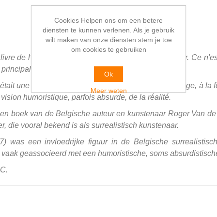
Cookies Helpen ons om een betere
diensten te kunnen verlenen. Als je gebruik
wilt maken van onze diensten stem je toe
om cookies te gebruiken
n livre de l'auteur et artiste belge Roger Van de Wouwer. Ce n
rincipalement connu en tant qu'artiste surréaliste.
Ok
t une figure influente du mouvement surréaliste belge, à la fois
Meer weten
vision humoristique, parfois absurde, de la réalité.
 een boek van de Belgische auteur en kunstenaar Roger Van de 
 die vooral bekend is als surrealistisch kunstenaar.
was een invloedrijke figuur in de Belgische surrealistisch
 vaak geassocieerd met een humoristische, soms absurdistische 
.C.