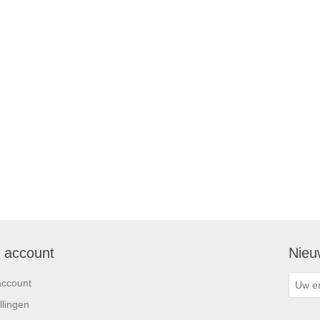
n account
Nieu
account
llingen