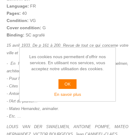
Language:
FR
Pages:
40
Condition:
VG
Cover condition:
G
Binding:
SC agrafé
15 avril 1933. De p 161 à 200. Revue de tout ce qui concerne votre
ville et votre maison.
Les cookies nous permettent d'offrir nos
services. En utilisant nos services, vous
- En hommage à un animateur disparu, L. Van der Swaelmen,
acceptez notre utilisation des cookies.
architect-urbaniste et paysagiste.
- Pour la sante populaire, les cités-jardins.
OK
- Cites Hollandaises.
- Antoine Pompe.
En savoir plus
- l'Art de planter...
- Mateo Hernandez, animalier.
- Etc. ...
LOUIS VAN DER SWAELMEN, ANTOINE POMPE, MATEO
HERNANDEZ,
VICTOR BOURGEOIS,
Jean CANNEEL-CLAES.