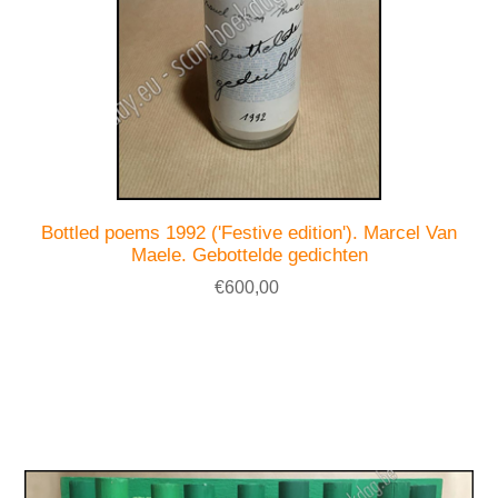
Bottled poems 1992 ('Festive edition'). Marcel Van
Maele. Gebottelde gedichten
€600,00