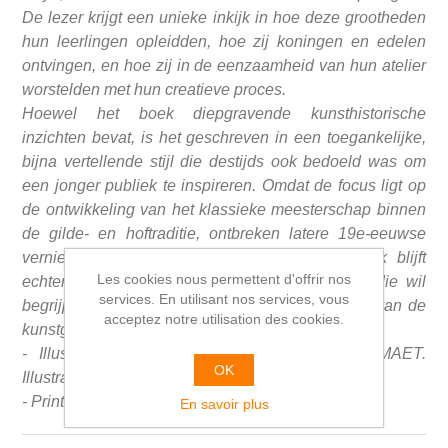
De lezer krijgt een unieke inkijk in hoe deze grootheden
hun leerlingen opleidden, hoe zij koningen en edelen
ontvingen, en hoe zij in de eenzaamheid van hun atelier
worstelden met hun creatieve proces.
Hoewel het boek diepgravende kunsthistorische
inzichten bevat, is het geschreven in een toegankelijke,
bijna vertellende stijl die destijds ook bedoeld was om
een jonger publiek te inspireren. Omdat de focus ligt op
de ontwikkeling van het klassieke meesterschap binnen
de gilde- en hoftraditie, ontbreken latere 19e-eeuwse
vernieuwers zoals Vincent van Gogh. Het werk blijft
Les cookies nous permettent d'offrir nos
echter een essentieel document voor iedereen die wil
services. En utilisant nos services, vous
begrijpen hoe de muren van het atelier de koers van de
acceptez notre utilisation des cookies.
kunstgeschiedenis hebben gevormd.
- Illustrated: Kleuromslag van A. VAN AVERMAET.
OK
Illustraties van H. THIEMANN.
- Printer: Lombaerts, Schoten.
En savoir plus