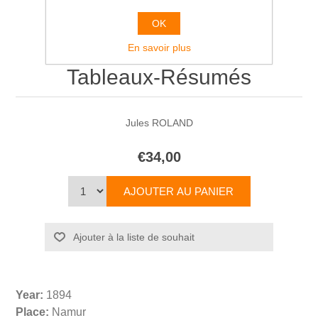
OK
Atlas D'Histoire avec
En savoir plus
Tableaux-Résumés
Jules ROLAND
€34,00
Year:
1894
Place:
Namur