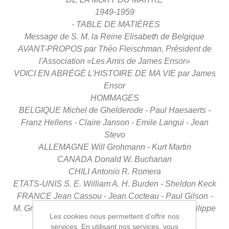
1949-1959
- TABLE DE MATIÈRES
Message de S. M. la Reine Elisabeth de Belgique
AVANT-PROPOS
par Théo Fleischman, Président de
l'Association «Les Amis
de James Ensor»
VOICI EN ABRÉGÉ L'HISTOIRE DE MA VIE
par James
Ensor
HOMMAGES
BELGIQUE
Michel de Ghelderode - Paul Haesaerts -
Franz Hellens -
Claire Janson - Emile Langui - Jean
Stevo
ALLEMAGNE
Will Grohmann - Kurt Martin
CANADA
Donald W. Buchanan
CHILI
Antonio R. Romera
ETATS-UNIS
S. E. William A. H. Burden - Sheldon Keck
FRANCE
Jean Cassou - Jean Cocteau - Paul Gilson -
M. Gromaire
- René Huyghe - Armand Lanoux - Philippe
Les cookies nous permettent d'offrir nos
Soupault
services. En utilisant nos services, vous