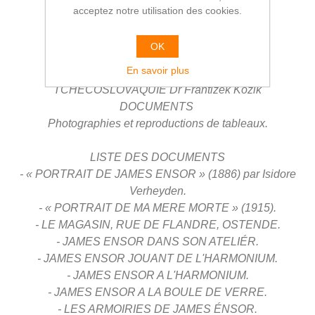
GRANDE-BRETAGNE
Sir Herbert Read
acceptez notre utilisation des cookies.
HOLLANDE
Sandberg - H. L. C. Jaffé
ITALIE
Umbro Apollonio - Lionello Venturi
OK
JAPON
Kimihide Tokudaiji
En savoir plus
MEXIQUE
Jorge J. Crespo de la Serna
TCHECOSLOVAQUIE
Dr Frantizek Kozik
DOCUMENTS
Photographies et reproductions de tableaux.
LISTE DES DOCUMENTS
- « PORTRAIT DE JAMES ENSOR » (1886) par Isidore
Verheyden.
- « PORTRAIT DE MA MERE MORTE » (1915).
- LE MAGASIN, RUE DE FLANDRE, OSTENDE.
- JAMES ENSOR DANS SON ATELIÉR.
- JAMES ENSOR JOUANT DE L'HARMONIUM.
- JAMES ENSOR A L'HARMONIUM.
- JAMES ENSOR A LA BOULE DE VERRE.
- LES ARMOIRIES DE JAMES ÉNSOR.