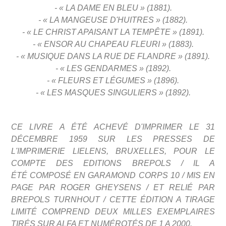
- « LA DAME EN BLEU » (1881).
- « LA MANGEUSE D'HUITRES » (1882).
- « LE CHRIST APAISANT LA TEMPÊTE » (1891).
- « ENSOR AU CHAPEAU FLEURI » (1883).
- « MUSIQUE DANS LA RUE DE FLANDRE » (1891).
- « LES GENDARMES » (1892).
- « FLEURS ET LÉGUMES » (1896).
- « LES MASQUES SINGULIERS » (1892).
CE LIVRE
A ÉTÉ ACHEVÉ D'IMPRIMER LE 31
DÉCEMBRE 1959
SUR LES PRESSES DE
L'IMPRIMERIE LIELENS, BRUXELLES,
POUR LE
COMPTE DES EDITIONS BREPOLS / IL A
ÉTÉ
COMPOSÉ EN GARAMOND CORPS 10 / MIS EN
PAGE PAR
ROGER GHEYSENS / ET RELIÉ PAR
BREPOLS TURNHOUT /
CETTE ÉDITION A TIRAGE
LIMITÉ COMPREND DEUX
MILLES EXEMPLAIRES
TIRÉS SUR ALFA ET NUMÉROTÉS
DE 1 A 2000.