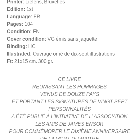
Printer:
Lielens, Bruxelles
Edition:
1st
Language:
FR
Pages:
104
Condition:
FN
Cover condition:
VG émis sans jaquette
Binding:
HC
Illustrated:
Ouvrage orné de dix-sept illustrations
Ft:
21x15 cm. 300 gr.
CE LIVRE
RÉUNISSANT LES HOMMAGES
VENUS DE DOUZE PAYS
ET PORTANT LES SIGNATURES DE VINGT-SEPT
PERSONNALITÉS
A ÉTÉ PUBLIÉ À L'INITIATIVE DE L' ASSOCIATION
LES AMIS DE JAMES ENSOR
POUR COMMÉMORER LE DIXIÈME ANNIVERSAIRE
DE LA MORT DU MAITRE