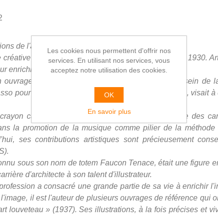
2
ions de l'auteur,
Willy Demesmaeker.
Les cookies nous permettent d'offrir nos
 créative marquante du scoutisme belge des années 1930. Arti
services. En utilisant nos services, vous
ur enrichir l'imaginaire de la fédération.
acceptez notre utilisation des cookies.
 ouvrage intitulé "Joie Scoute", publié en 1938 au sein de la
asso pour la Fédération des Scouts Catholiques (FSC), visait à d
OK
En savoir plus
 crayon capturait l'esprit d'aventure et la camaraderie des c
ns la promotion de la musique comme pilier de la méthode sco
d'hui, ses contributions artistiques sont précieusement con
S).
onnu sous son nom de totem Faucon Tenace, était une figure 
rière d'architecte à son talent d'illustrateur.
e profession a consacré une grande partie de sa vie à enrichir l
 l'image, il est l'auteur de plusieurs ouvrages de référence qui
art louveteau » (1937). Ses illustrations, à la fois précises et 