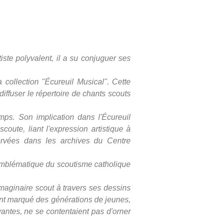
ste polyvalent, il a su conjuguer ses
 collection "Écureuil Musical". Cette
iffuser le répertoire de chants scouts
amps. Son implication dans l'Écureuil
ute, liant l'expression artistique à
servées dans les archives du Centre
emblématique du scoutisme catholique
'imaginaire scout à travers ses dessins
 ont marqué des générations de jeunes,
vivantes, ne se contentaient pas d'orner