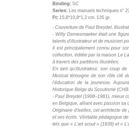
Binding:
SC
Series:
Les manuels techniques n° 2
Ft:
15,8*10,8*1,2 cm. 135 gr.
- Couverture de Paul Breydel. Illustrat
- Willy Demesmaeker était une figure
talents d'illustrateur et de musicien po
Il est principalement connu pour son
collection, éditée par la maison Le L
à travers des partitions illustrées.
En tant qu'illustrateur, son coup de
Musical témoigne de son rôle clé da
l'éducation de la jeunesse. Aujour
Historique Belge du Scoutisme (CHB
- Paul Breydel (1908–1981), mieux c
en Belgique, alliant avec passion sa car
Originaire d'Ixelles, cet architecte d
et ses écrits. Véritable pédagogue de
tels que « L'art scout » (1939) et « L'