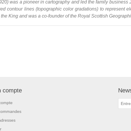
0) was a pioneer in cartography and led the family busines
red contour lines (topographic color gradations) to represent 
to the King and was a co-founder of the Royal Scottish Geographi
 compte
News
compte
commandes
adresses
r