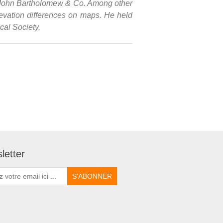
s John Bartholomew & Co. Among other
elevation differences on maps. He held
cal Society.
letter