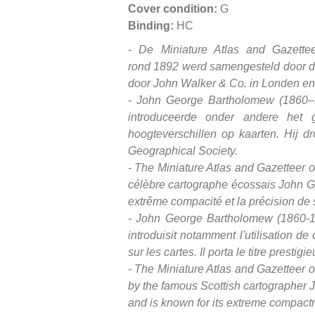
Cover condition:
G
Binding:
HC
- De Miniature Atlas and Gazettee
rond 1892 werd samengesteld door de
door John Walker & Co. in Londen en
- John George Bartholomew (1860–19
introduceerde onder andere het g
hoogteverschillen op kaarten. Hij d
Geographical Society.
-
The Miniature Atlas and Gazetteer o
célèbre cartographe écossais John Ge
extrême compacité et la précision de 
- John George Bartholomew (1860-192
introduisit notamment l'utilisation d
sur les cartes. Il porta le titre prest
- The Miniature Atlas and Gazetteer o
by the famous Scottish cartographer 
and is known for its extreme compact