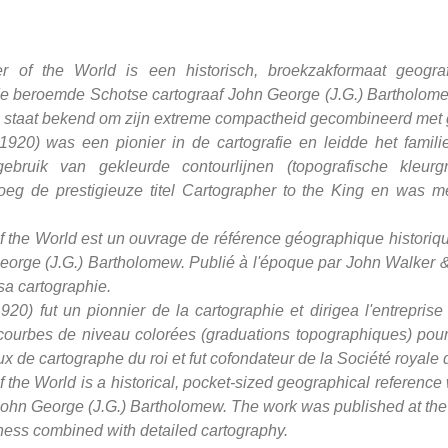
r of the World is een historisch, broekzakformaat geograf
 beroemde Schotse cartograaf John George (J.G.) Bartholome
 staat bekend om zijn extreme compactheid gecombineerd met ge
20) was een pionier in de cartografie en leidde het famili
ebruik van gekleurde contourlijnen (topografische kleur
roeg de prestigieuze titel Cartographer to the King en was m
f the World
est un ouvrage de référence géographique historiqu
orge (J.G.) Bartholomew. Publié à l'époque par John Walker & 
sa cartographie.
0) fut un pionnier de la cartographie et dirigea l'entreprise
e courbes de niveau colorées (graduations topographiques) pour 
igieux de cartographe du roi et fut cofondateur de la Société roya
f the World is a historical, pocket-sized geographical referenc
John George (J.G.) Bartholomew. The work was published at th
ness combined with detailed cartography.