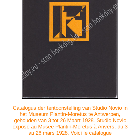
Catalogus der tentoonstelling van Studio Novio in
het Museum Plantin-Moretus te Antwerpen,
gehouden van 3 tot 26 Maart 1928. Studio Novio
expose au Musée Plantin-Moretus à Anvers, du 3
au 26 mars 1928. Voici le catalogue