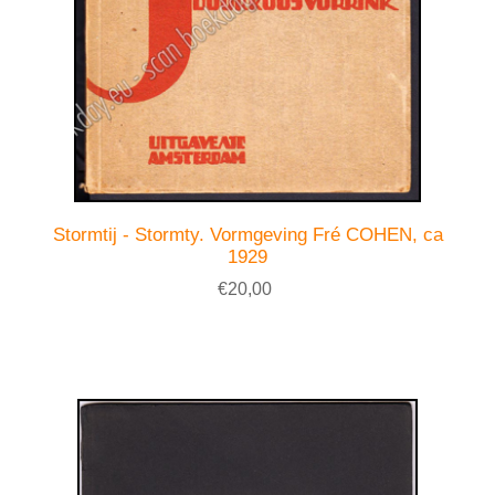
Stormtij - Stormty. Vormgeving Fré COHEN, ca
1929
€20,00