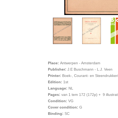
Place:
Antwerpen - Amsterdam
Publisher:
J.E Buschmann - L.J. Veen
Printer:
Boek-, Courant- en Steendrukkeri
Edition:
1st
Language:
NL
Pages:
van 1 tem 172 (172p) + 9 illustrat
Condition:
VG
Cover condition:
G
Binding:
SC