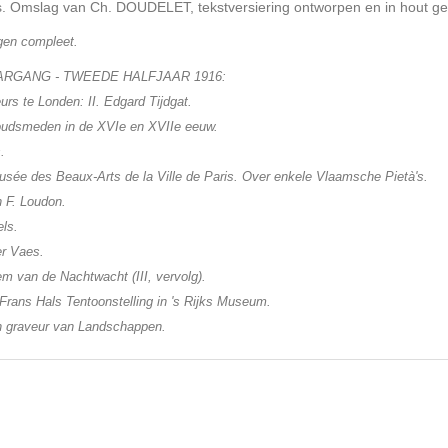
ties. Omslag van Ch. DOUDELET, tekstversiering ontworpen en in hout
ngen compleet.
AARGANG - TWEEDE HALFJAAR 1916:
rs te Londen: II. Edgard Tijdgat.
udsmeden in de XVIe en XVIIe eeuw.
.
Musée des Beaux-Arts de la Ville de Paris. Over enkele Vlaamsche Pietà's.
n F. Loudon.
els.
er Vaes.
m van de Nachtwacht (III, vervolg).
e Frans Hals Tentoonstelling in 's Rijks Museum.
h graveur van Landschappen.