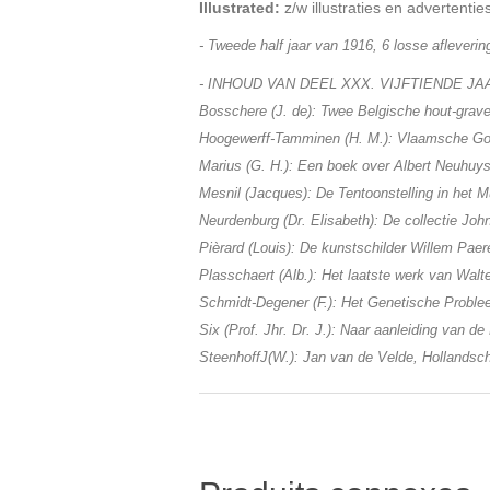
Illustrated:
z/w illustraties en adverten
- Tweede half jaar van 1916, 6 losse afleveri
- INHOUD VAN DEEL XXX. VIJFTIENDE J
Bosschere (J. de): Twee Belgische hout-graveu
Hoogewerff-Tamminen (H. M.): Vlaamsche Go
Marius (G. H.): Een boek over Albert Neuhuys
Mesnil (Jacques): De Tentoonstelling in het 
Neurdenburg (Dr. Elisabeth): De collectie Joh
Pièrard (Louis): De kunstschilder Willem Paer
Plasschaert (Alb.): Het laatste werk van Walt
Schmidt-Degener (F.): Het Genetische Problee
Six (Prof. Jhr. Dr. J.): Naar aanleiding van d
SteenhoffJ(W.): Jan van de Velde, Hollandsc