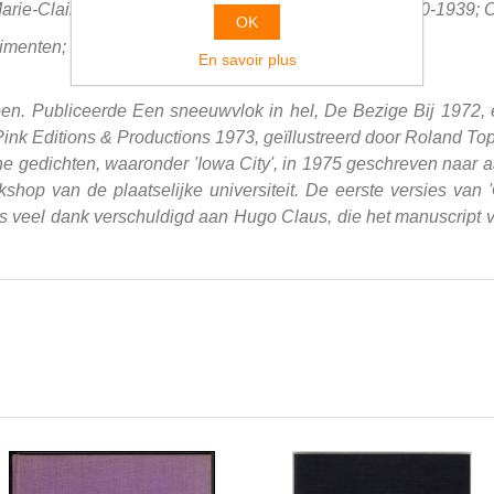
Marie-Claire de Jonghe [Ps.] Geboren: Antwerpen, 03-10-1939;
OK
ntimenten; Een jaar; Robijn; Een week; Venetië.
En savoir plus
en. Publiceerde Een sneeuwvlok in hel, De Bezige Bij 1972, ee
 Pink Editions & Productions 1973, geïllustreerd door Roland Top
e gedichten, waaronder 'Iowa City', in 1975 geschreven naar aan
shop van de plaatselijke universiteit. De eerste versies van 
is veel dank verschuldigd aan Hugo Claus, die het manuscript