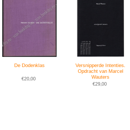
De Dodenklas
Versnipperde Intenties.
Opdracht van Marcel
Wauters
€20,00
€29,00