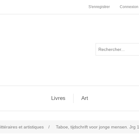
S'enregistrer
Connexion
Livres
Art
ttéraires et artistiques
/
Taboe, tijdschrift voor jonge mensen. Jrg 1