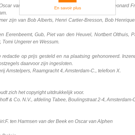
 Oscar van Alphen, Yvan Dalain, Ed van der Elsken, Leonard 
En savoir plus
tam.
ummer zijn van Bob Alberts, Henri Cartier-Bresson, Bob Henriq
den Eerenbeemt, Gub, Piet van den Heuvel, Nortbert Olthuis, P
er, Tomi Ungerer en Wessum.
 redactie op prijs gesteld en na plaatsing gehonoreerd. Inz
tzegels daarvoor zijn ingesloten.
rij Amstelpers, Raamgracht 4, Amsterdam-C., telefoon X.
dt zich het copyright uitdrukkelijk voor.
ff & Co. N.V., afdeling Tabee, Boulingstraat 2-4, Amsterdam-C.
ajiri:F. ten Harmsen van der Beek en Oscar van Alphen