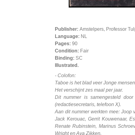
Publisher:
Amstelpers, Professor Tu
Language:
NL
Pages:
90
Condition:
Fair
Binding:
SC
Illustrated.
- Colofon:
Taboe is het blad veer Jonge mensen
Het verschijnt zes maal per jaar.
Dit nummer is samengesteld door 
(redactiesecretaris, telefoon X).
Aan dit nummer werkten mee: Joop v
Jack Kerouac, Gerrit Kouwenaar, E
Renate Rubinstein, Marinus Schroev
Wright en Aya Zikken.