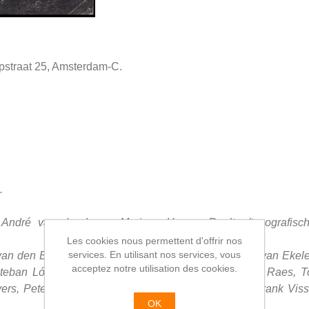
lpstraat 25, Amsterdam-C.
.
André van der Louw, Marinus H. van Raalte (typografis
Les cookies nous permettent d'offrir nos
services. En utilisant nos services, vous
an den Broek, Remco Campert, Lidya Dalmijn, Tino van Ekele
acceptez notre utilisation des cookies.
steban López, Frans van Mastrigt, Tom Pauka, Hugo Raes,
ers, Peter Schumacher, Henk Stam, Ina Tammes, Frank Visse
OK