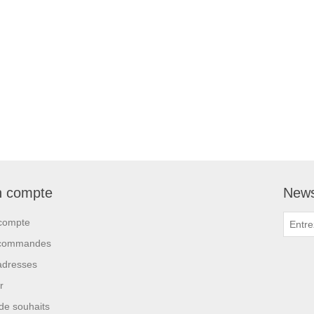
 compte
News
compte
commandes
adresses
r
 de souhaits