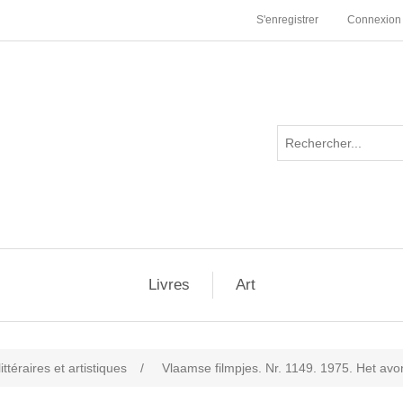
S'enregistrer
Connexion
Livres
Art
ttéraires et artistiques
/
Vlaamse filmpjes. Nr. 1149. 1975. Het av