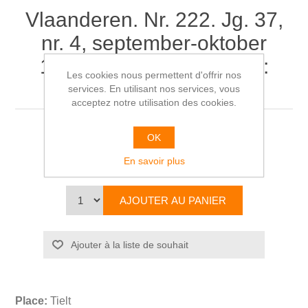
Vlaanderen. Nr. 222. Jg. 37,
nr. 4, september-oktober
1988. Postzegelontwerp:
Les cookies nous permettent d'offrir nos
artistieke verbeelding?
services. En utilisant nos services, vous
acceptez notre utilisation des cookies.
Marc DUBOIS & diverse auteurs
OK
En savoir plus
€19,00
Place:
Tielt