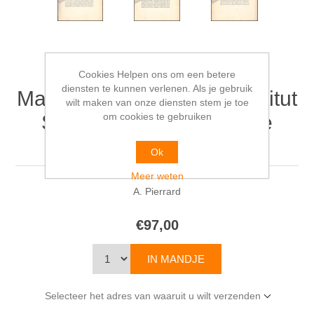
Cours d'Armements
Cookies Helpen ons om een betere
diensten te kunnen verlenen. Als je gebruik
Maritimes. Professé à l'Institut
wilt maken van onze diensten stem je toe
om cookies te gebruiken
Supérieur de Commerce
d'Anvers
Ok
Meer weten
A. Pierrard
€97,00
Selecteer het adres van waaruit u wilt verzenden