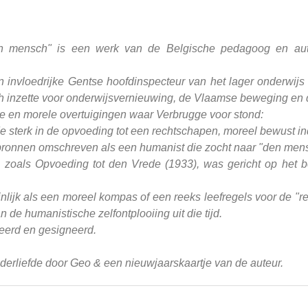
n mensch" is een werk van de Belgische pedagoog en aut
nvloedrijke Gentse hoofdinspecteur van het lager onderwijs 
ch inzette voor onderwijsvernieuwing, de Vlaamse beweging en
he en morele overtuigingen waar Verbrugge voor stond:
e sterk in de opvoeding tot een rechtschapen, moreel bewust in
 bronnen omschreven als een humanist die zocht naar "den men
, zoals Opvoeding tot den Vrede (1933), was gericht op het
jnlijk als een moreel kompas of een reeks leefregels voor de "
 de humanistische zelfontplooiing uit die tijd.
teerd en gesigneerd.
ederliefde door Geo & een nieuwjaarskaartje van de auteur.