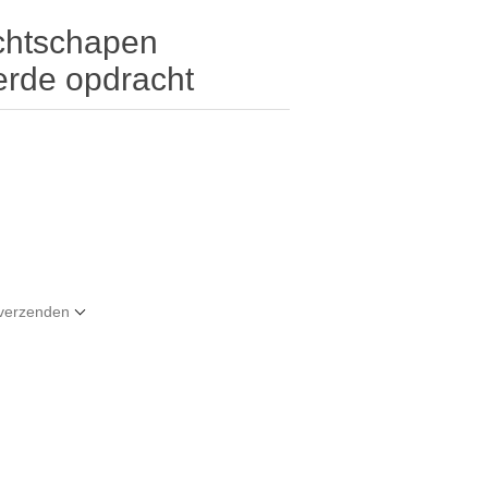
chtschapen
rde opdracht
t verzenden