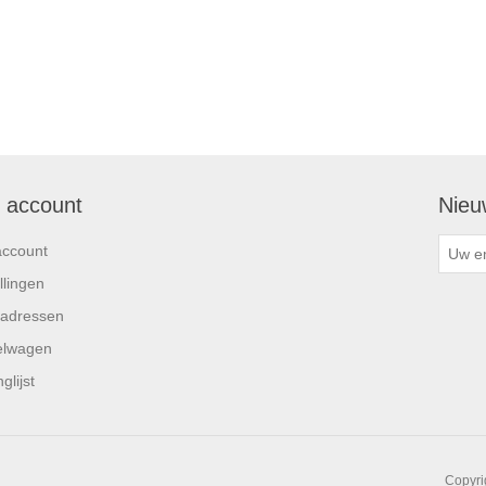
n account
Nieu
account
llingen
 adressen
elwagen
glijst
Copyri