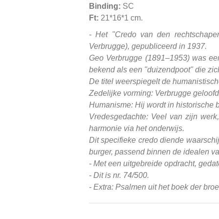
Binding:
SC
Ft:
21*16*1 cm.
- Het "Credo van den rechtschape
Verbrugge), gepubliceerd in 1937.
Geo Verbrugge (1891–1953) was een i
bekend als een "duizendpoot" die zi
De titel weerspiegelt de humanistisc
Zedelijke vorming: Verbrugge geloofd
Humanisme: Hij wordt in historische
Vredesgedachte: Veel van zijn werk
harmonie via het onderwijs.
Dit specifieke credo diende waarschi
burger, passend binnen de idealen van
- Met een uitgebreide opdracht, geda
- Dit is nr. 74/500.
- Extra: Psalmen uit het boek der bro