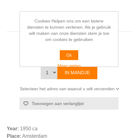
De krant door alle tijden
Cookies Helpen ons om een betere
diensten te kunnen verlenen. Als je gebruik
wilt maken van onze diensten stem je toe
om cookies te gebruiken
Prof. Dr. K. BASCHWITZ
Ok
€20,00
Meer weten
Selecteer het adres van waaruit u wilt verzenden
Year:
1950 ca
Place:
Amsterdam