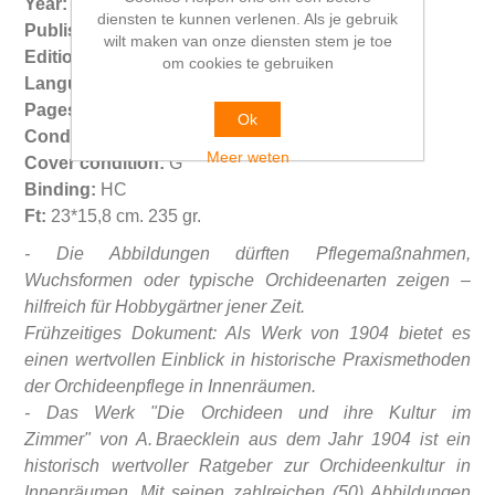
Year:
1904
diensten te kunnen verlenen. Als je gebruik
Publisher:
Trowitzsch & Sohn, Frankfurt a. d. Oder
wilt maken van onze diensten stem je toe
Edition:
1st Erstausgabe
om cookies te gebruiken
Language:
DE
Pages:
128 (4+100+24)
Ok
Condition:
VG
Meer weten
Cover condition:
G
Binding:
HC
Ft:
23*15,8 cm. 235 gr.
- Die Abbildungen dürften Pflegemaßnahmen,
Wuchsformen oder typische Orchideenarten zeigen –
hilfreich für Hobbygärtner jener Zeit.
Frühzeitiges Dokument: Als Werk von 1904 bietet es
einen wertvollen Einblick in historische Praxismethoden
der Orchideenpflege in Innenräumen.
- Das Werk "
Die Orchideen und ihre Kultur im
Zimmer"
von A. Braecklein aus dem Jahr 1904 ist ein
historisch wertvoller Ratgeber zur Orchideenkultur in
Innenräumen. Mit seinen zahlreichen (50) Abbildungen