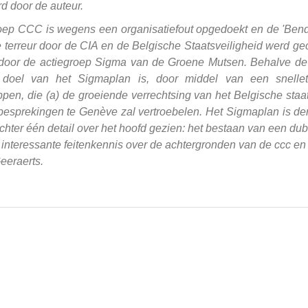
d door de auteur.
oep CCC is wegens een organisatiefout opgedoekt en de 'Bende
terreur door de CIA en de Belgische Staatsveiligheid werd ge
 door de actiegroep Sigma van de Groene Mutsen. Behalve de C
doel van het Sigmaplan is, door middel van een snellete
pen, die (a) de groeiende verrechtsing van het Belgische staa
besprekingen te Genève zal vertroebelen. Het Sigmaplan is der
echter één detail over het hoofd gezien: het bestaan van een du
 interessante feitenkennis over de achtergronden van de ccc en
eeraerts.