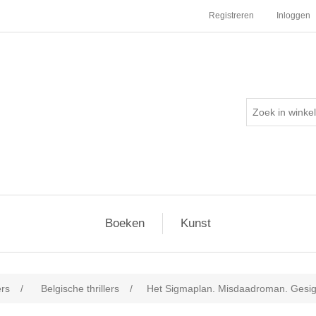
Registreren
Inloggen
Boeken
Kunst
ers
/
Belgische thrillers
/
Het Sigmaplan. Misdaadroman. Gesi