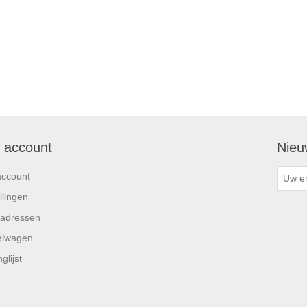
n account
Nieu
account
llingen
 adressen
elwagen
glijst