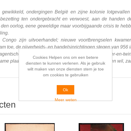
gewikkeld, ondergingen België en zijne kolonie lotgevallen 
bezetting ten ondergebracht en verwoest, aan de handen de
n den oorlog, eene geweldige maar voorbijgaande crisis te heb
ing.
 Congo zijn uitvoerhandel; nieuwe voortbrengselen kwame
m toe, de nijverheids- en handelsinrichtingen stegen van 956 i
agentschappen in de kolonie had, bestuurt er thans vier-en-twin
Cookies Helpen ons om een betere
e plaats, wat iedere lezer die dit boekje doorbladeren wil, zal 
diensten te kunnen verlenen. Als je gebruik
wilt maken van onze diensten stem je toe
om cookies te gebruiken
Ok
Meer weten
cten