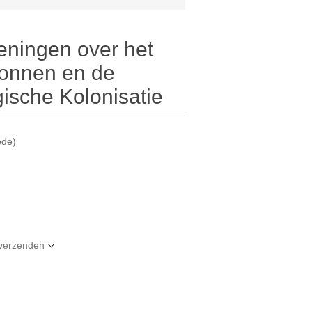
eningen over het
ronnen en de
ische Kolonisatie
ede)
t verzenden