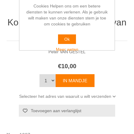
Cookies Helpen ons om een betere
diensten te kunnen verlenen. Als je gebruik
wilt maken van onze diensten stem je toe
Ko Kruier met tekeningen van
om cookies te gebruiken
Peter van Straaten
Ok
Meer weten
Peter VAN GESTEL
€10,00
Selecteer het adres van waaruit u wilt verzenden