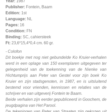
Year:
1987
Publisher:
Fontein, Baarn
Edition:
1st
Language:
NL
Pages:
16
Condition:
FN
Binding:
SC, cahiersteek
Ft:
23,6*15,4*0,4 cm. 60 gr.
- Colofon
Dit boekje met nog niet gebundelde Ko Kruier-verhalen
werd in een oplage van 150 exemplaren uitgegeven ter
gelegenheid van de toekenning van de Nienke van
Hichtumprijs aan Peter van Gestel voor zijn boek Ko
Kruier en zijn stadsgenoten, in 1987, en is uitsluitend
bestemd voor vrienden, kennissen en relaties van de
schrijver en van uitgeverij Fontein te Baarn.
Beide verhalen zijn eerder gepubliceerd in Goochem, de
jeugdpagina van Het Parool.
De tekeningen van Peter van Straaten zijn gekozen uit