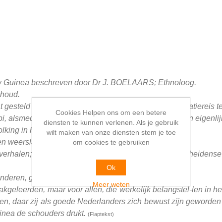
euw Guinea beschreven door Dr J. BOELAARS; Ethnoloog.
choud.
t gesteld als „ambtenaar in tijdelijke dienst" een oriëntatiereis
Cookies Helpen ons om een betere
 alsmede langs de Zuidkust als voorbereiding op zijn eigenli
diensten te kunnen verlenen. Als je gebruik
olking in het Mappigebied.
wilt maken van onze diensten stem je toe
en weerslag zijn.
om cookies te gebruiken
sverhalen; het geeft een uitvoerige beschrijving van de heidens
Ok
nderen, grote of kleine.
Meer weten
geleerden, maar voor allen, die werkelijk belangstel-len in het
aken, daar zij als goede Nederlanders zich bewust zijn geworden
inea de schouders drukt.
(Flaptekst)