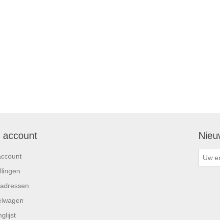
n account
Nieu
account
llingen
 adressen
elwagen
glijst