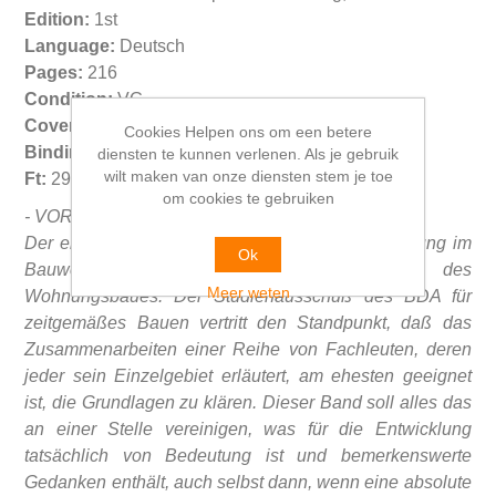
Edition:
1st
Language:
Deutsch
Pages:
216
Condition:
VG
Cover condition:
G but No DJ
Cookies Helpen ons om een betere
Binding:
HC
diensten te kunnen verlenen. Als je gebruik
wilt maken van onze diensten stem je toe
Ft:
29,7x21 cm. 1050 gr.
om cookies te gebruiken
- VORWORT:
Der erste Band dieser Reihe ist der Rationalisierung im
Ok
Bauwesen gewidmet, unter Voranstellung des
Meer weten
Wohnungsbaues. Der Studienausschuß des BDA für
zeitgemäßes Bauen vertritt den Standpunkt, daß das
Zusammenarbeiten einer Reihe von Fachleuten, deren
jeder sein Einzelgebiet erläutert, am ehesten geeignet
ist, die Grundlagen zu klären. Dieser Band soll alles das
an einer Stelle vereinigen, was für die Entwicklung
tatsächlich von Bedeutung ist und bemerkenswerte
Gedanken enthält, auch selbst dann, wenn eine absolute