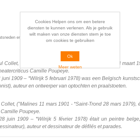
Cookies Helpen ons om een betere
diensten te kunnen verlenen. Als je gebruik
wilt maken van onze diensten stem je toe
 houtsneden en omslag van Frans VAN IMMERSEEL.
om cookies te gebruiken
Ok
 Collet, (°Mechelen 11 maart 1901 - *Sint-Truiden 28 maart 19
Meer weten
heatercriticus Camille Poupeye.
uni 1909 – *Wilrijk 5 februari 1978) was een Belgisch kunstschil
onist), auteur en ontwerper van optochten en praalstoeten.
llet, (°Malines 11 mars 1901 - *Saint-Trond 28 mars 1979), éta
s Camille Poupeye.
juin 1909 – *Wilrijk 5 février 1978) était un peintre belge, v
 dessinateur), auteur et dessinateur de défilés et parades.