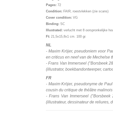
Pages:
72
Condition:
FAIR, roestvlekken (zie scans)
Cover condition:
VG
Binding:
SC
Illustrated:
verlucht met 8 oorspronkelijke
Ft:
21,5x15,8x1 cm. 100 gr.
NL
- Maxim Kröjer, pseudoniem voor Paul
en criticus en neef van de Mechelse t
- Frans Van Immerseel (°Borsbeek 28 j
(illustrator, boekbandontwerper, carto
FR
- Maxim Kröjer, pseudonyme de Paul Co
cousin du critique de théâtre malinoi
- Frans Van Immerseel (°Borsbeek 28 
(illustrateur, dessinateur de reliures,