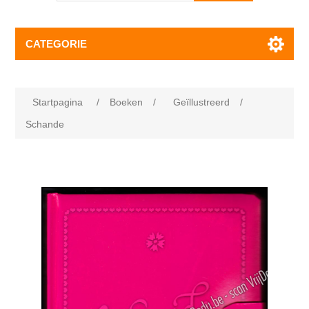
CATEGORIE
Startpagina
/
Boeken
/
Geïllustreerd
/
Schande