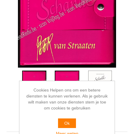
Cookies Helpen ons om een betere
diensten te kunnen verlenen. Als je gebruik
wilt maken van onze diensten stem je toe
om cookies te gebruiken
Schande
Ok
Meer weten