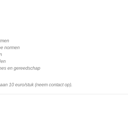
ormen
ne normen
n
len
ines en gereedschap
r aan 10 euro/stuk (neem contact op).