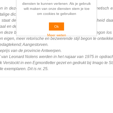
diensten te kunnen verlenen. Als je gebruik
en in deze bundel worden vaak omschreven als hermetisch en
wilt maken van onze diensten stem je toe
om cookies te gebruiken
talige dichter Paul Celan.
t, staat de spanning tussen spreken en de onmogelijkheid daar
taal en de "onuitspreekbaarheid" van ervaringen.
Ok
zien deze bundel als het moment waarop Nolens zich begon lo
Meer weten
 een eigen, meer retorische en bezwerende stijl begon te ontwikke
gedagtekend; Aangestorven.
ieprijs van de provincie Antwerpen.
 van Leonard Nolens werden in het najaar van 1975 in opdrach
Verstockt in een Egmontletter gezet en gedrukt bij Imago te St.
exemplaren. Dit is nr. 25.