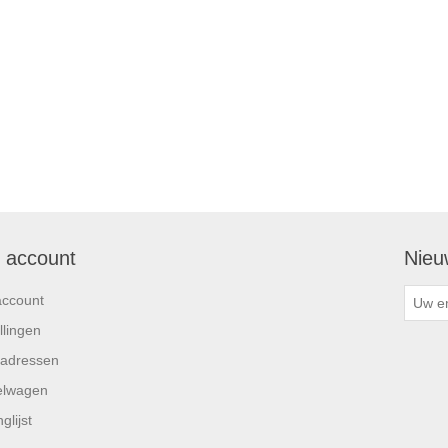
n account
Nieu
account
llingen
 adressen
elwagen
glijst