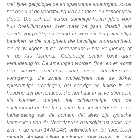
met fijne, gelijklopende en spaarzame arceringen, zodat
het beeld of de voorstelling vlak aandoet, en zonder veel
diepte. Die techniek nemen sommige houtsnijders voor
hun boekillustraties over maar ze gaan daarbij niet
steeds zorgvuldig en keurig te werk en lang niet altijd
bereiken ze die statigheid, die bevallige voornaamheid,
die er bv. liggen in de Nederlandse Biblia Pauperum, of
in de Ars Moriendi. Geleidelijk echter komt daar
verandering in. De arceringen worden fijner en er wordt
een streven merkbaar naar meer beredeneerde
vormgeving. De zware omtreklijnen met de dikke,
spievormige arceringen, het hoekige en linkse in de
houding der personages, die het haar in stijve strengen,
als koorden, dragen, het schetsmatige van de
achtergrond en het landschap, het conventionele in de
behandeling van de bomen, dat alles zijn typische
kenmerken van de Nederlandse houtsnijkunst zoals die
zich in de jaren 1470-1480 ontwikkelt en tot hoge bloei
geraakt. Andere stijlen evolueren daar naast, bv. die