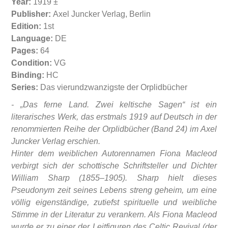
Year:
1919 ±
Publisher:
Axel Juncker Verlag, Berlin
Edition:
1st
Language:
DE
Pages:
64
Condition:
VG
Binding:
HC
Series:
Das vierundzwanzigste der Orplidbücher
- „Das ferne Land. Zwei keltische Sagen“ ist ein
literarisches Werk, das erstmals 1919 auf Deutsch in der
renommierten Reihe der Orplidbücher (Band 24) im Axel
Juncker Verlag erschien.
Hinter dem weiblichen Autorennamen Fiona Macleod
verbirgt sich der schottische Schriftsteller und Dichter
William Sharp (1855–1905). Sharp hielt dieses
Pseudonym zeit seines Lebens streng geheim, um eine
völlig eigenständige, zutiefst spirituelle und weibliche
Stimme in der Literatur zu verankern. Als Fiona Macleod
wurde er zu einer der Leitfiguren des Celtic Revival (der