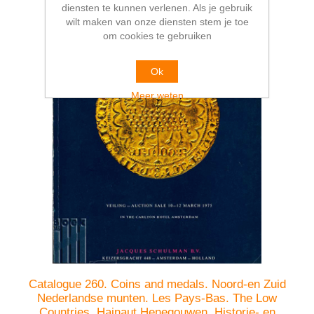
diensten te kunnen verlenen. Als je gebruik
wilt maken van onze diensten stem je toe
om cookies te gebruiken
Ok
Meer weten
Catalogue 260. Coins and medals. Noord-en Zuid
Nederlandse munten. Les Pays-Bas. The Low
Countries. Hainaut Henegouwen. Historie- en