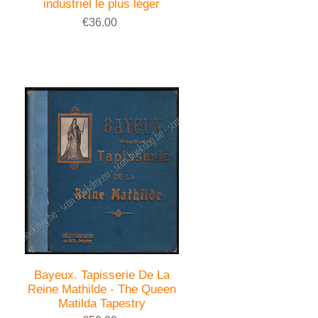
industriel le plus léger
€36.00
Bayeux. Tapisserie De La
Reine Mathilde - The Queen
Matilda Tapestry