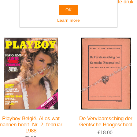
diamant
Dalen. Deel 1. 1ste druk
€17.00
€39.00
OK
Learn more
Playboy België. Alles wat
De Vervlaamsching der
mannen boeit. Nr. 2, februari
Gentsche Hoogeschool
1988
€18.00