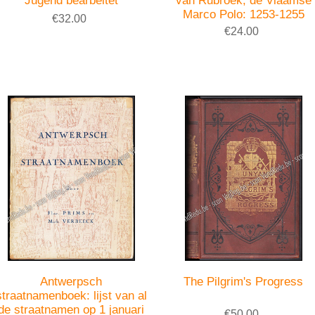
Jugend bearbeitet
van Rubroek, de Vlaamse
Marco Polo: 1253-1255
€32.00
€24.00
Antwerpsch
The Pilgrim's Progress
straatnamenboek: lijst van al
de straatnamen op 1 januari
€50.00