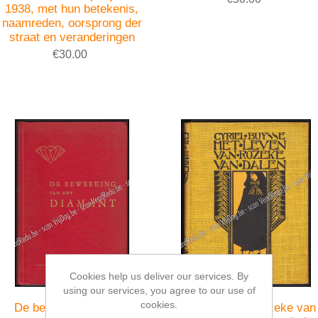
1938, met hun betekenis,
naamreden, oorsprong der
straat en veranderingen
€30.00
Cookies help us deliver our services. By
using our services, you agree to our use of
cookies.
De bewerking van het
Het leven van Rozeke van