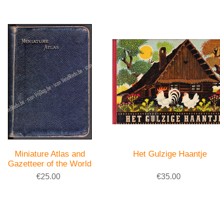
Miniature Atlas and
Het Gulzige Haantje
Gazetteer of the World
€25.00
€35.00