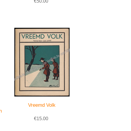
€50.00
Vreemd Volk
n
€15.00