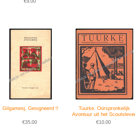
€9.00
Gilgamesj. Gesigneerd !!
Tuurke. Oorspronkelijk
Avontuur uit het Scoutsleve
€35.00
€10.00