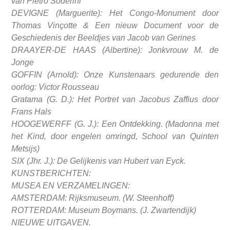
van Pietro Soderini
DEVIGNE (Marguerite): Het Congo-Monument door
Thomas Vinçotte & Een nieuw Document voor de
Geschiedenis der Beeldjes van Jacob van Gerines
DRAAYER-DE HAAS (Albertine): Jonkvrouw M. de
Jonge
GOFFIN (Arnold): Onze Kunstenaars gedurende den
oorlog: Victor Rousseau
Gratama (G. D.): Het Portret van Jacobus Zaffius door
Frans Hals
HOOGEWERFF (G. J.): Een Ontdekking. (Madonna met
het Kind, door engelen omringd, School van Quinten
Metsijs)
SIX (Jhr. J.): De Gelijkenis van Hubert van Eyck.
KUNSTBERICHTEN:
MUSEA EN VERZAMELINGEN:
AMSTERDAM: Rijksmuseum. (W. Steenhoff)
ROTTERDAM: Museum Boymans. (J. Zwartendijk)
NIEUWE UITGAVEN.